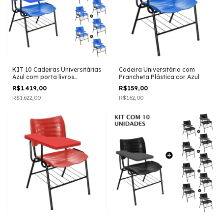
KIT 10 Cadeiras Universitárias
Cadeira Universitária com
Azul com porta livros
Prancheta Plástica cor Azul
Prancheta Plástica
R$1.419,00
-
13
%
OFF
R$159,00
-
2
%
OFF
R$1.622,00
R$162,00