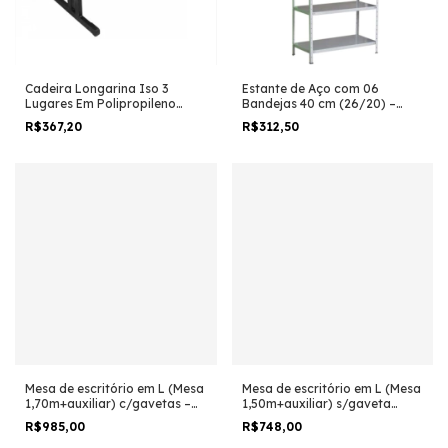
Cadeira Longarina Iso 3
Estante de Aço com 06
Lugares Em Polipropileno
Bandejas 40 cm (26/20) –
Laranja - 1950L
1,98×0,92×0,40m – AMAPA –
R$367,20
R$312,50
11104
Mesa de escritório em L (Mesa
Mesa de escritório em L (Mesa
1,70m+auxiliar) c/gavetas –
1,50m+auxiliar) s/gaveta
MARANELLO Nogal/preto -
MARANELLO Nogal/preto -
R$985,00
R$748,00
1350
1347