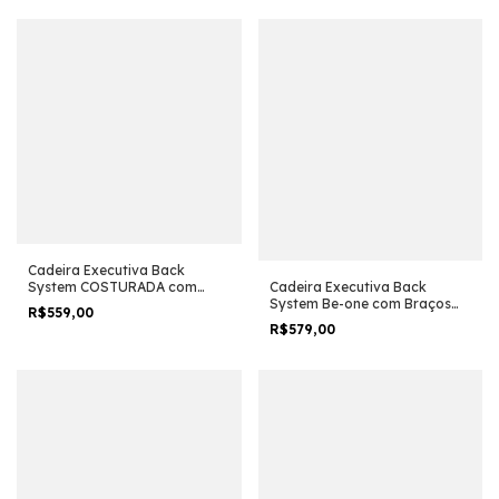
Cadeira Executiva Back
System COSTURADA com
Cadeira Executiva Back
Braços Reguláveis - Cor Preta
System Be-one com Braços
R$559,00
Reguláveis - Cor Preta - 33006
R$579,00