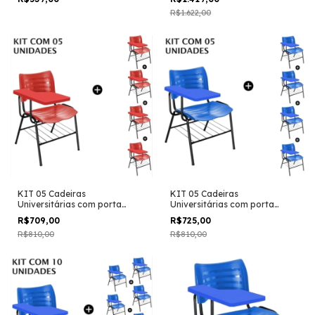
R$1.622,00
KIT 05 Cadeiras
KIT 05 Cadeiras
Universitárias com porta
Universitárias com porta
livros cor Vermelho Prancheta
livros cor Azul Prancheta
R$709,00
-
12
%
OFF
R$725,00
-
10
%
OFF
Plástica
Plástica
R$810,00
R$810,00