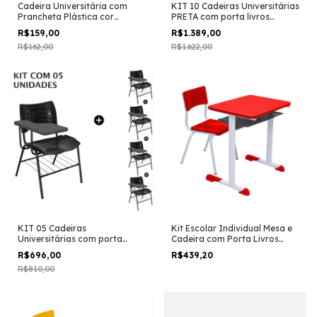
Cadeira Universitária com
KIT 10 Cadeiras Universitárias
Prancheta Plástica cor
PRETA com porta livros
Vermelha
prancheta Plástica
R$159,00
-
2
%
OFF
R$1.389,00
-
14
%
OFF
R$162,00
R$1.622,00
KIT 05 Cadeiras
Kit Escolar Individual Mesa e
Universitárias com porta
Cadeira com Porta Livros
livros cor Preto Prancheta
Juvenil/Adulto cor Vermelho
R$696,00
-
14
%
OFF
R$439,20
Plástica
R$810,00