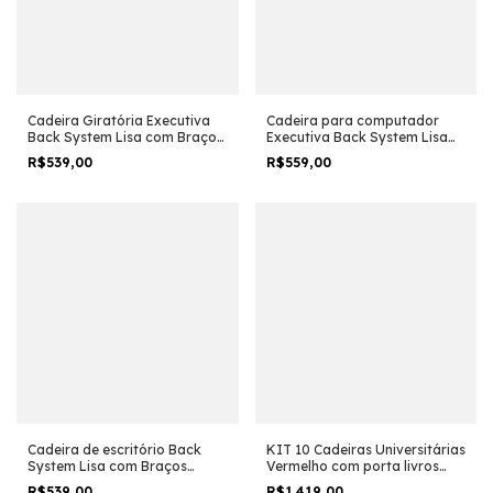
Cadeira Giratória Executiva
Cadeira para computador
Back System Lisa com Braços
Executiva Back System Lisa
reguláveis Cor Preta
com Braços reguláveis Cor
R$539,00
R$559,00
Preta
Cadeira de escritório Back
KIT 10 Cadeiras Universitárias
System Lisa com Braços
Vermelho com porta livros
reguláveis Cor Preta
Prancheta Plástica
R$539,00
R$1.419,00
-
13
%
OFF