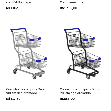
com 04 Bandejas
Complemento –
3,00×1,80×0,80cm – AMAPÁ –
2,00×1,80×0,80cm – AMAPÁ –
R$1.833,00
R$1.305,00
11111
11113
Carrinho de compras Duplo
Carrinho de compras Duplo
90l em aço aramado
90l em aço aramado
Reforçado Galvanizado
Reforçado Preto
R$512,50
R$558,00