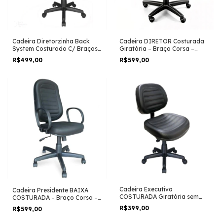
Cadeira Diretorzinha Back
Cadeira DIRETOR Costurada
System Costurado C/ Braços
Giratória – Braço Corsa –
Reguláveis – Cor Preto –
Corino Preto – MARTIFLEX –
R$499,00
R$599,00
MARTIFLEX – 32996
30210
Cadeira Executiva
Cadeira Presidente BAIXA
COSTURADA Giratória sem
COSTURADA – Braço Corsa –
Braços - Cor Preta -
COR PRETA – MARTIFLEX –
R$399,00
R$599,00
MARTIFLEX - 31002
30102