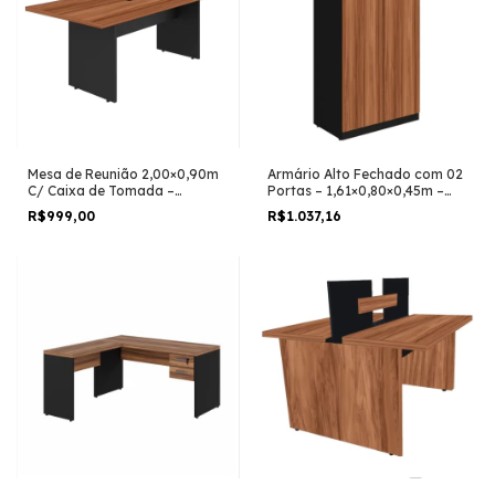
Mesa de Reunião 2,00×0,90m
Armário Alto Fechado com 02
C/ Caixa de Tomada –
Portas – 1,61×0,80×0,45m –
MAGAZINE SILVA – NOGAL
Magazine Silva – NOGAL
R$999,00
R$1.037,16
SEVILHA/PRETO – 21403
SEVILHA/PRETO – 21414