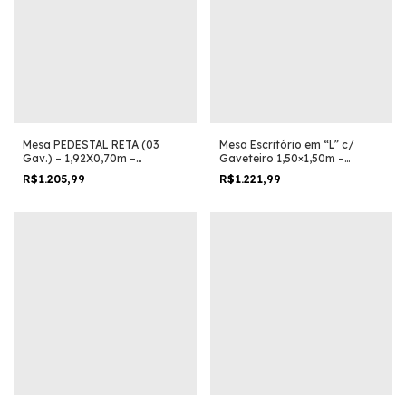
Mesa PEDESTAL RETA (03
Mesa Escritório em “L” c/
Gav.) – 1,92X0,70m –
Gaveteiro 1,50×1,50m –
MAGAZINE SILVA – NOGAL
MAGAZINE SILVA– NOGAL
R$1.205,99
R$1.221,99
SEVILHA/PRETO – 21405
SEVILHA/PRETO – 21416