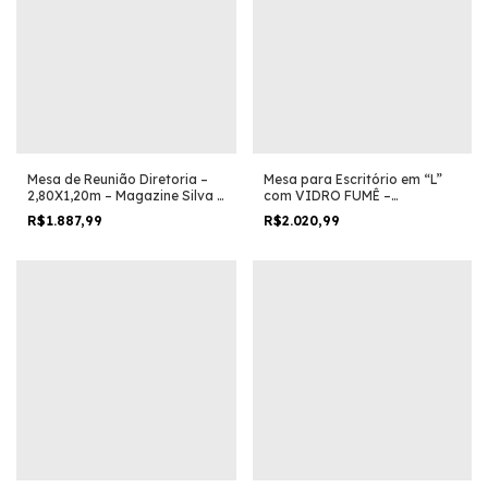
Mesa de Reunião Diretoria –
Mesa para Escritório em “L”
2,80X1,20m – Magazine Silva –
com VIDRO FUMÊ –
NOGAL SEVILHA/PRETO –
1,92X1,60M – Magazine Silva –
R$1.887,99
R$2.020,99
22013
NOGAL SEVILHA/PRETO –
21407