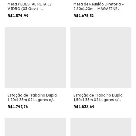
Mesa PEDESTAL RETA C/
Mesa de Reunião Diretoria –
VIDRO (03 Gav.) –
2,80×1,20m – MAGAZINE
1,92X0,70m – Magazine Silva
SILVA – NOGAL SEVILHA /
R$1.574,99
R$1.675,52
– NOGAL SEVILHA/PRETO –
PRETO – 22016
21399
Estação de Trabalho Dupla
Estação de Trabalho Dupla
1,20×1,35m 02 Lugares c/
1,50×1,35m 02 Lugares s/
Gavetas c/ ponto de tomada
Gavetas c/ ponto de tomada
R$1.797,76
R$1.832,69
– Magazine Silva – Nogal
– Magazine Silva – Nogal
Sevilha – 63086
Sevilha – 63087