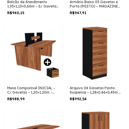
Balcão de Atendimento
Armário Baixo 03 Gavetas e
1.35×1,13×0,60m – S/ Gavetas
Porta (MISTO) – MAGAZINE
– Magazine Silva – NOGAL
SILVA – NOGAL
R$940,15
R$947,91
SEVILHA / PRETO – 63081
SEVILHA/PRETO – 21422
Mesa Componível INICIAL –
Arquivo 04 Gavetas Pasta
C/ Gavetas – 1,20×1,20m –
Suspensa – 1,28×0,46×0,45m –
Magazine Batalha – NOGAL
Magazine Silva – NOGAL
R$988,99
R$992,54
SEVILHA/PRETO – 21481
SEVILHA/PRETO – 21410