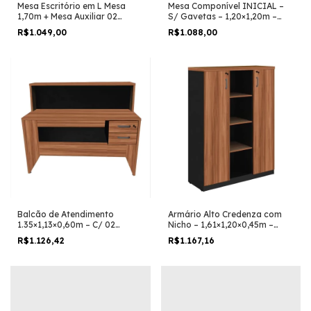
Mesa Escritório em L Mesa
Mesa Componível INICIAL –
1,70m + Mesa Auxiliar 02
S/ Gavetas – 1,20×1,20m –
Gavetas Nogal Sevilha /
Magazine Silva – NOGAL
R$1.049,00
R$1.088,00
Preto
SEVILHA/PRETO – 21480
Balcão de Atendimento
Armário Alto Credenza com
1.35×1,13×0,60m – C/ 02
Nicho – 1,61×1,20×0,45m –
Gavetas – MAGAZINE SILVA –
Magazine Silva - NOGAL
R$1.126,42
R$1.167,16
NOGAL SEVILHA / PRETO –
SEVILHA/PRETO – 21415
63082