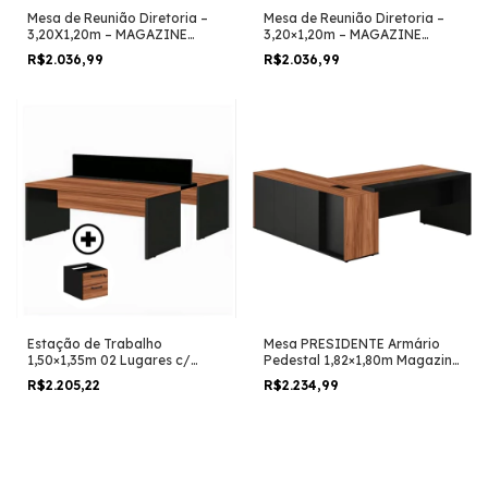
Mesa de Reunião Diretoria –
Mesa de Reunião Diretoria –
3,20X1,20m – MAGAZINE
3,20×1,20m – MAGAZINE
SILVA – NOGAL
SILVA – NOGAL SEVILHA /
R$2.036,99
R$2.036,99
SEVILHA/PRETO – 22014
PRETO – 22017
Estação de Trabalho
Mesa PRESIDENTE Armário
1,50×1,35m 02 Lugares c/
Pedestal 1,82×1,80m Magazine
Gavetas c/ ponto de tomada
Silva NOGAL SEVILHA /
R$2.205,22
R$2.234,99
– Magazine Silva – Nogal
PRETO – 20602
Sevilha – 63088