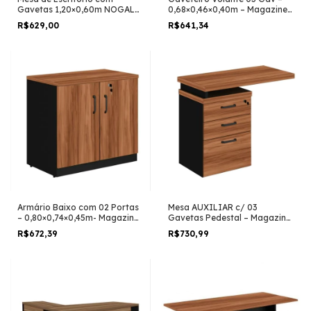
Gavetas 1,20×0,60m NOGAL
0,68×0,46×0,40m – Magazine
SEVILHA/PRETO
Silva – NOGAL
R$629,00
R$641,34
SEVILHA/PRETO – 21409
Armário Baixo com 02 Portas
Mesa AUXILIAR c/ 03
– 0,80×0,74×0,45m- Magazine
Gavetas Pedestal – Magazine
Silva – NOGAL
Silva – NOGAL
R$672,39
R$730,99
SEVILHA/PRETO – 21411
SEVILHA/PRETO – 21421