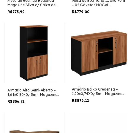
Mesa de Reunião Redonda
Mesa de Escritório 1,70×0,70m
Magazine Silva c/ Caixa de
– 02 Gavetas NOGAL
Tomadas -1,10×1,10×0,74m –
SEVILHA/PRETO
R$773,99
R$779,00
NOGAL SEVILHA / PRETO –
21418
Armário Baixo Credenza –
Armário Alto Semi-Aberto –
1,20×0,74X0,45m – Magazine
1,61×0,80×0,45m – Magazine
Silva– NOGAL
Silva – NOGAL
R$876,12
R$856,72
SEVILHA/PRETO – 21412
SEVILHA/PRETO – 21413