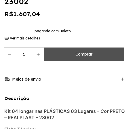
23002
R$1.607,04
10
x de
R$160,70
sem juros
10% de desconto
pagando com Boleto
Ver mais detalhes
Meios de envio
Descrição
Kit 04 longarinas PLÁSTICAS 03 Lugares – Cor PRETO
– REALPLAST – 23002