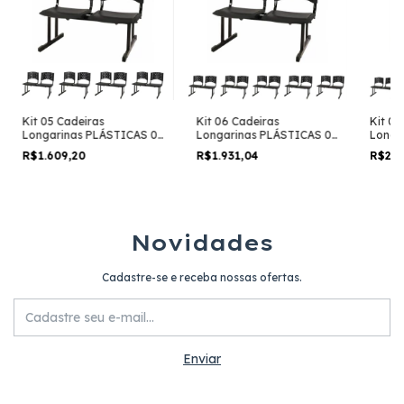
Kit 05 Cadeiras
Kit 06 Cadeiras
Kit 08
Longarinas PLÁSTICAS 02
Longarinas PLÁSTICAS 02
Longa
Lugares – Cor PRETA –
Lugares – Cor PRETA –
Lugare
R$1.609,20
R$1.931,04
R$2.5
REALPLAST – 23021
REALPLAST – 23022
REALP
Novidades
Cadastre-se e receba nossas ofertas.