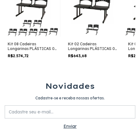
Kit 08 Cadeiras
Kit 02 Cadeiras
Kit 07
Longarinas PLÁSTICAS 02
Longarinas PLÁSTICAS 02
Longa
Lugares – Cor PRETA –
Lugares – Cor PRETA –
Lugare
R$2.574,72
R$643,68
R$2.2
REALPLAST – 23024
REALPLAST – 23018
REALP
Novidades
Cadastre-se e receba nossas ofertas.