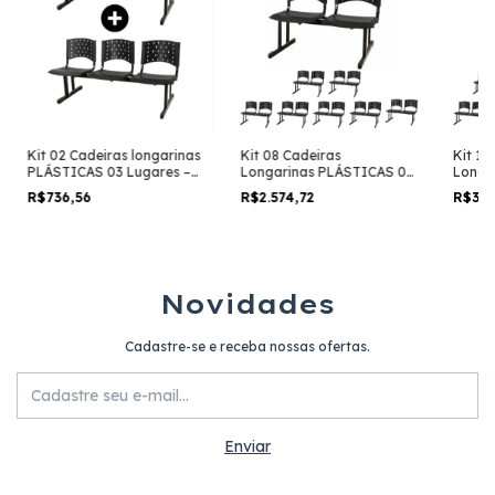
Kit 02 Cadeiras longarinas
Kit 08 Cadeiras
Kit 10
PLÁSTICAS 03 Lugares –
Longarinas PLÁSTICAS 02
Longa
Cor PRETO – REALPLAST –
Lugares – Cor PRETA –
Lugare
R$736,56
R$2.574,72
R$3.2
23000
REALPLAST – 23024
REALP
Novidades
Cadastre-se e receba nossas ofertas.