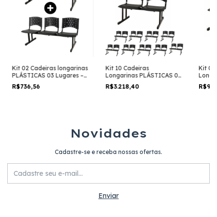
Kit 02 Cadeiras longarinas
Kit 10 Cadeiras
Kit 03
PLÁSTICAS 03 Lugares –
Longarinas PLÁSTICAS 02
Longa
Cor PRETO – REALPLAST –
Lugares – Cor PRETA –
Lugare
R$736,56
R$3.218,40
R$96
23000
REALPLAST – 23026
REALP
Novidades
Cadastre-se e receba nossas ofertas.